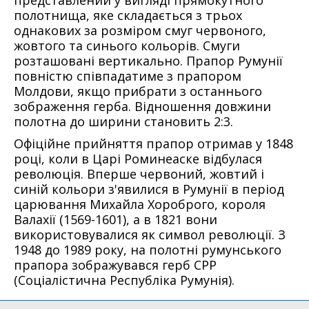
полотнища, яке складається з трьох
однакових за розміром смуг червоного,
жовтого та синього кольорів. Смуги
розташовані вертикально. Прапор Румунії
повністю співпадатиме з прапором
Молдови, якщо прибрати з останнього
зображення герба. Відношення довжини
полотна до ширини становить 2:3.
Офіційне прийняття прапор отримав у 1848
році, коли в Царі Роминеаске відбулася
революція. Вперше червоний, жовтий і
синій кольори з'явилися в Румунії в період
царювання Михайла Хороброго, короля
Валахії (1569-1601), а в 1821 вони
використовувалися як символ революції. З
1948 до 1989 року, на полотні румунського
прапора зображувався герб СРР
(Соціалістична Республіка Румунія).