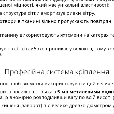
ної міцності, який має унікальні властивості:
 структура сітки амортизує ривки вітру.
твори в тканині вільно пропускають повітряні 
тканину використовують яхтсмени на катерах та 
ук на сітці глибоко проникає у волокна, тому 
.
Професійна система кріплення
ня, щоб ви могли використовувати цей величез
вшита посилена стрічка з
5-ма металевими оци
а, рівномірно розподіливши вагу по всій висоті (
кишеня (заворот) під велике древко діаметром