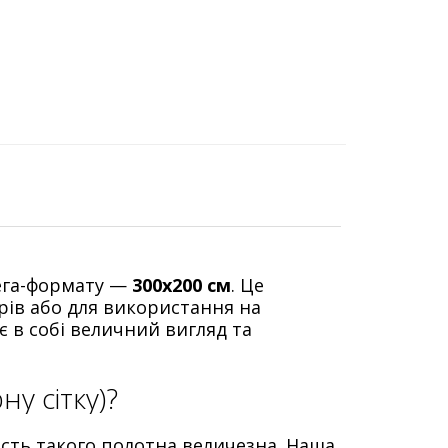
ега-формату —
300х200 см
. Це
рів або для використання на
 в собі величний вигляд та
у сітку)?
ість такого полотна величезна. Наша