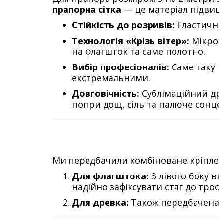
прапорна сітка
— це матеріал підвище
Стійкість до розривів:
Еластична
Технологія «Крізь вітер»:
Мікроо
на флагшток та саме полотно.
Вибір професіоналів:
Саме таку 
екстремальними.
Довговічність:
Сублімаційний др
попри дощ, сіль та палюче сонце
Ми передбачили комбіноване кріплен
Для флагштока:
З лівого боку 
надійно зафіксувати стяг до трос
Для древка:
Також передбачена 