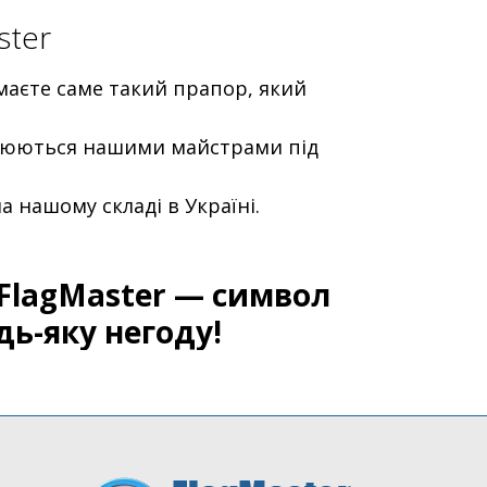
ster
маєте саме такий прапор, який
влюються нашими майстрами під
а нашому складі в Україні.
FlagMaster — символ
дь-яку негоду!