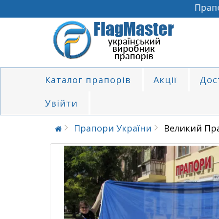
Прапори 
Каталог прапорів
Акції
Дос
Увійти
Прапори України
Великий Пра