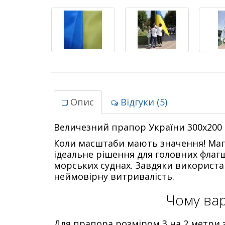
Опис
Відгуки (5)
Величезний прапор України 300х200 
Коли масштаби мають значення! Ма
ідеальне рішення для головних флагш
морських суднах. Завдяки використан
неймовірну витривалість.
Чому вар
Для прапора розміром 3 на 2 метри 