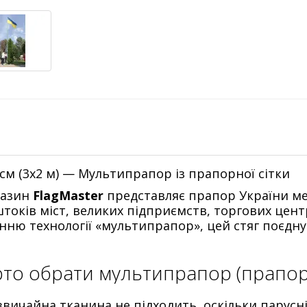
см (3х2 м) — Мультипрапор із прапорної сітки
газин
FlagMaster
представляє прапор України м
токів міст, великих підприємств, торгових цент
ню технології «мультипрапор», цей стяг поєднує
то обрати мультипрапор (прапорн
звичайна тканина не підходить, оскільки парусн