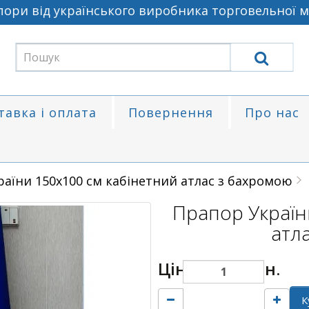
и від українського виробника торговельної марк
тавка і оплата
Повернення
Про нас
аїни 150х100 см кабінетний атлас з бахромою
Прапор Україн
атл
Ціна:
3500 грн.
К