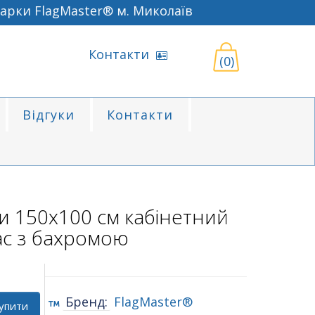
и FlagMaster® м. Миколаїв
Контакти
(0)
Відгуки
Контакти
и 150х100 см кабінетний
ас з бахромою
Бренд:
FlagMaster®
упити