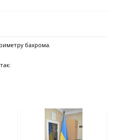
ериметру бахрома.
так: