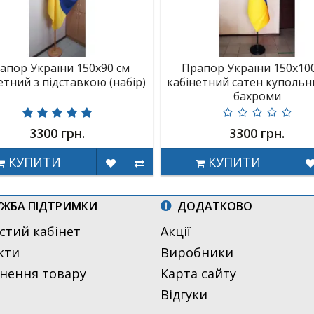
апор України 150х90 см
Прапор України 150х10
етний з підставкою (набір)
кабінетний сатен купольн
бахроми
3300 грн.
3300 грн.
КУПИТИ
КУПИТИ
ЖБА ПІДТРИМКИ
ДОДАТКОВО
стий кабінет
Акції
кти
Виробники
нення товару
Карта сайту
Відгуки