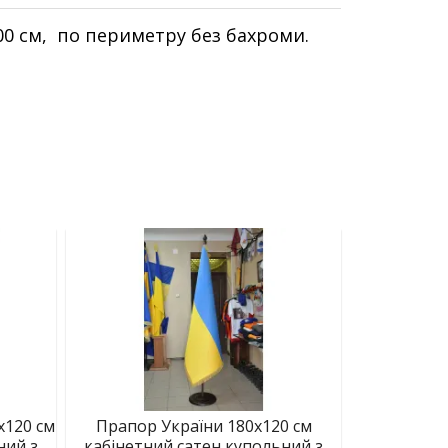
100 см, по периметру без бахроми.
х120 см
Прапор України 180х120 см
ний з
кабінетний сатен купольний з