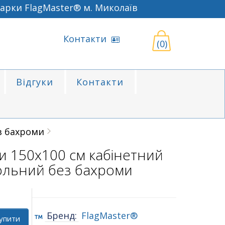
ки FlagMaster® м. Миколаїв
Контакти
(0)
Відгуки
Контакти
з бахроми
и 150х100 см кабінетний
ольний без бахроми
Бренд:
FlagMaster®
упити