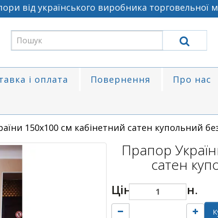
и від українського виробника торговельної мар
тавка і оплата
Повернення
Про нас
аїни 150х100 см кабінетний сатен купольний бе
Прапор Україн
сатен куп
Ціна:
3300 грн.
К