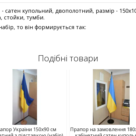
 - сатен купольний, двополотний, размір - 150х
, стойки, тумби.
абір, то він формирується так:
Подібні товари
апор України 150х90 см
Прапор на замовлення 180
етний з підставкою (набір)
кабінетний сатен куполь