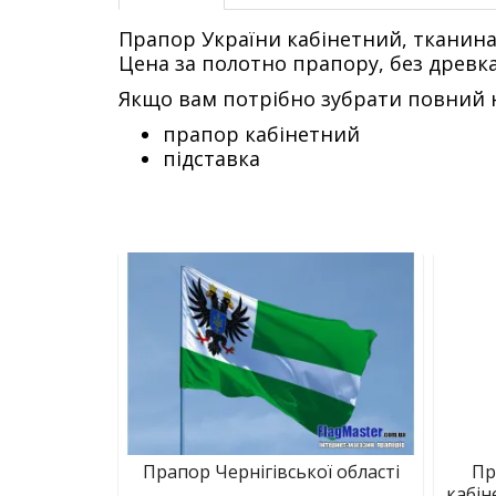
Прапор України кабінетний, тканина
Цена за полотно прапору, без древка
Якщо вам потрібно зубрати повний н
прапор кабінетний
підставка
Прапор Чернігівської області
Пр
кабін