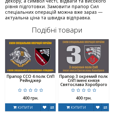
декору, а символ честі, відваги та високого
рівня підготовки. Замовити прапор Сил
спеціальних операцій можна вже зараз —
актуальна ціна та швидка відправка.
Подібні товари
Прапор ССО 4 полк СпП
Прапор 3 окремий полк
Рейнджер
СпП імені князя
Святослава Хороброго
400 грн.
400 грн.
КУПИТИ
КУПИТИ