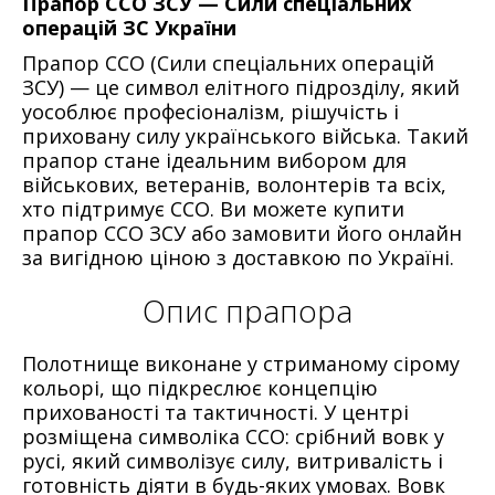
Прапор ССО ЗСУ — Сили спеціальних
операцій ЗС України
Прапор ССО (Сили спеціальних операцій
ЗСУ) — це символ елітного підрозділу, який
уособлює професіоналізм, рішучість і
приховану силу українського війська. Такий
прапор стане ідеальним вибором для
військових, ветеранів, волонтерів та всіх,
хто підтримує ССО. Ви можете купити
прапор ССО ЗСУ або замовити його онлайн
за вигідною ціною з доставкою по Україні.
Опис прапора
Полотнище виконане у стриманому сірому
кольорі, що підкреслює концепцію
прихованості та тактичності. У центрі
розміщена символіка ССО: срібний вовк у
русі, який символізує силу, витривалість і
готовність діяти в будь-яких умовах. Вовк