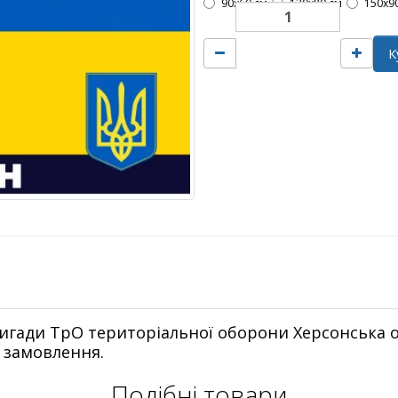
90х60 см
120х80 см
150х9
К
игади ТрО територіальної оборони Херсонська о
д замовлення.
Подібні товари