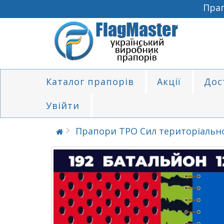
Прапор
Каталог прапорів
Акції
Дос
Увійти
Прапори ТРО Сил територіальн