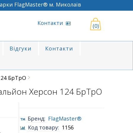
ки FlagMaster® м. Миколаїв
Контакти
(0)
Відгуки
Контакти
124 БрТрО
альйон Херсон 124 БрТрО
Бренд:
FlagMaster®
Код товару:
1156