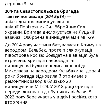
держака 3 см
204-та Севастопольська бригада
тактичної авіації
(
204 БрТА
) —
авіаз'єднання винищувальної
авіації Повітряних Сил Збройних Сил
України. Бригада дислокується на Луцькій
авіабазі. Озброєна винищувачами МіГ-29.
До 2014 року частина базувалася в Криму на
аеродромі Бельбек, проте після окупації
півострова Росією боєздатна її авіація була
втрачена. Бригада і небоєздатні
винищувачі були передислоковані до
Миколаєва на аеродром Кульбакине, де за 4
роки бригада відновила й отримала з
ремонтних заводів близько 20
винищувачів МіГ-29. У 2018 році бригада
передислокована до Луцької авіабази. З
2022 року бере участь у відсічі російського
вторгення.