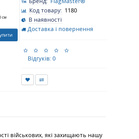
Бренд:
FlagMaster®
Код товару:
1180
0 см
В наявності
Доставка і повернення
упити
Відгуків: 0
сті військових, які захищають нашу