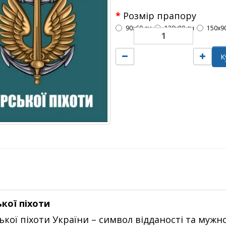
Розмір прапору
90х60 см
120х80 см
150х9
К
кої піхоти
ої піхоти України – символ відданості та мужно