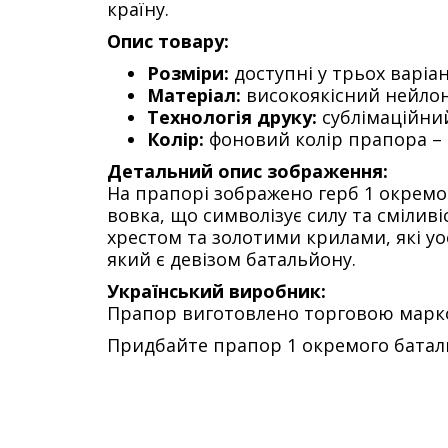
країну.
Опис товару:
Розміри:
доступні у трьох варіант
Матеріал:
високоякісний нейлон
Технологія друку:
сублімаційний
Колір:
фоновий колір прапора – м
Детальний опис зображення:
На прапорі зображено герб 1 окремо
вовка, що символізує силу та смілив
хрестом та золотими крилами, які 
який є девізом батальйону.
Український виробник:
Прапор виготовлено торговою маркою
Придбайте прапор 1 окремого баталь