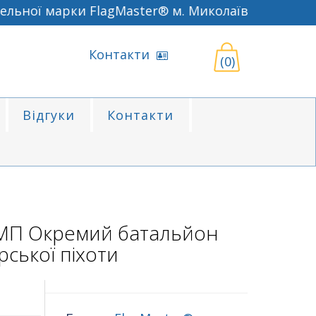
ьної марки FlagMaster® м. Миколаїв
Контакти
(0)
Відгуки
Контакти
МП Окремий батальйон
рської піхоти