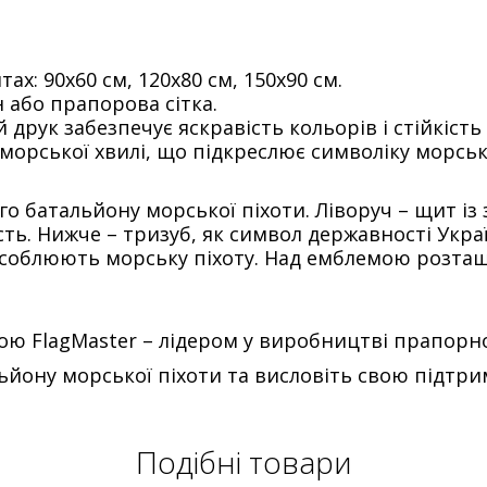
ах: 90х60 см, 120х80 см, 150х90 см.
 або прапорова сітка.
 друк забезпечує яскравість кольорів і стійкість
орської хвилі, що підкреслює символіку морсько
го батальйону морської піхоти. Ліворуч – щит і
ість. Нижче – тризуб, як символ державності Укр
уособлюють морську піхоту. Над емблемою розт
 FlagMaster – лідером у виробництві прапорної 
йону морської піхоти та висловіть свою підтри
Подібні товари