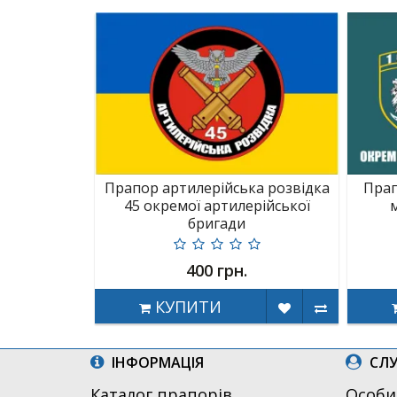
Прапор артилерійська розвідка
Прап
45 окремої артилерійської
бригади
400 грн.
КУПИТИ
ІНФОРМАЦІЯ
СЛУ
Каталог прапорів
Особи