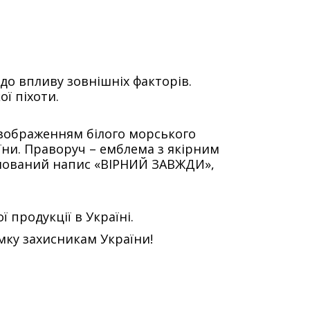
 до впливу зовнішніх факторів.
ї піхоти.
з зображенням білого морського
аїни. Праворуч – емблема з якірним
ашований напис «ВІРНИЙ ЗАВЖДИ»,
продукції в Україні.
мку захисникам України!