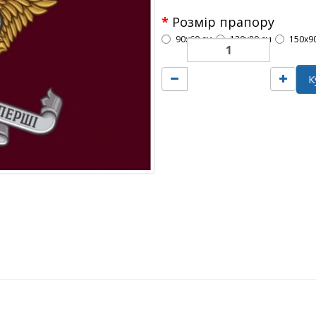
Розмір прапору
90х60 см
120х80 см
150х9
К