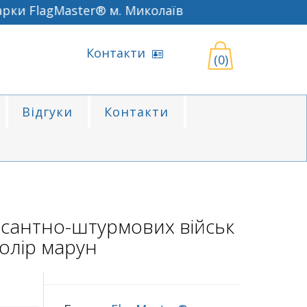
и FlagMaster® м. Миколаїв
Контакти
(0)
Відгуки
Контакти
сантно-штурмових військ
олір марун