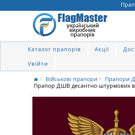
Прапори
Каталог прапорів
Акції
Дос
Увійти
Військові прапори
Прапори Д
Прапор ДШВ десантно-штурмових ві