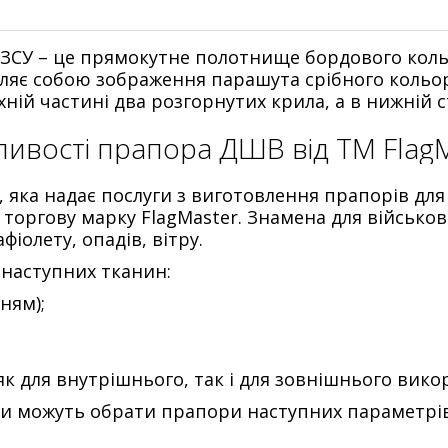
ЗСУ – це прямокутне полотнище бордового коль
вляє собою зображення парашута срібного кольор
рхній частині два розгорнутих крила, а в нижній 
ивості прапора ДШВ від TM Flag
, яка надає послуги з виготовлення прапорів дл
 торгову марку FlagMaster. Знамена для військови
фіолету, опадів, вітру.
наступних тканин:
ням);
як для внутрішнього, так і для зовнішнього вико
ки можуть обрати прапори наступних параметрів