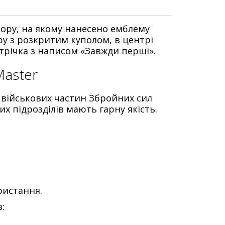
ору, на якому нанесено емблему
у з розкритим куполом, в центрі
стрічка з написом «Завжди перші».
Master
я військових частин Збройних сил
х підрозділів мають гарну якість.
ристання.
: