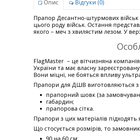
Опис
Відгуки (0)
Прапор Десантно-штурмових військ 
цього роду військ. Остання предста
якого – меч з хвилястим лезом. У ве
Особл
FlagMaster – це вітчизняна компанія
України та має власну зареєстровану
Вони міцні, не бояться впливу ультра
Прапори для ДШВ виготовляються з 
прапорний шовк (за замовчуван
габардин;
прапорова сітка.
Прапори з цих матеріалів підходять 
Що стосується розмірів, то замовни
90 на 60 см;